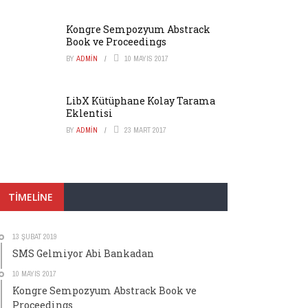
Kongre Sempozyum Abstrack
Book ve Proceedings
BY
ADMIN
10 MAYIS 2017
LibX Kütüphane Kolay Tarama
Eklentisi
BY
ADMIN
23 MART 2017
TIMELINE
13 ŞUBAT 2019
SMS Gelmiyor Abi Bankadan
10 MAYIS 2017
Kongre Sempozyum Abstrack Book ve
Proceedings