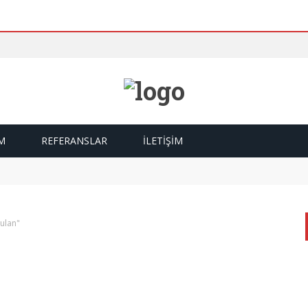
M
REFERANSLAR
İLETIŞIM
ings
ulan"