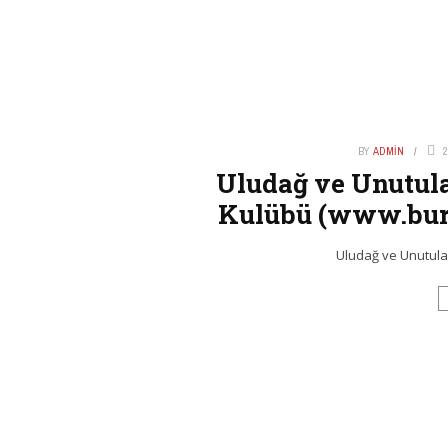
BY
ADMIN
2
Uludağ ve Unutula
Kulübü (www.bur
Uludağ ve Unutula