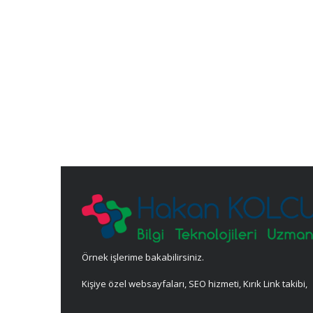
Örnek işlerime bakabilirsiniz.
Kişiye özel websayfaları, SEO hizmeti, Kırık Link takibi,