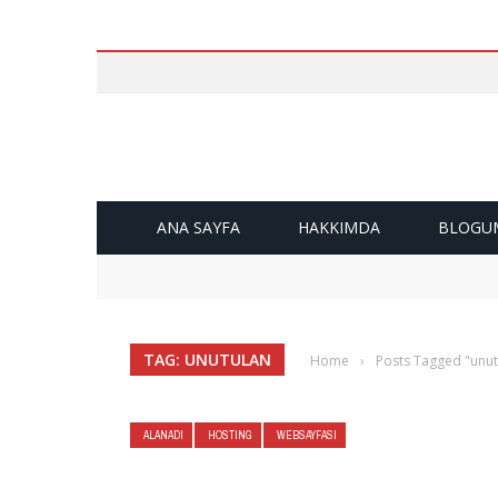
ANA SAYFA
HAKKIMDA
BLOGU
SMS Gelmiyor Abi Bankadan
Kongre Sempozyum Abstrack Book ve Proceed
LibX Kütüphane Kolay Tarama Eklentisi
Tasarımlarınız itina ile yapılır
ESAS MİMARLIK (www.esasmimarlik.com.tr)
TAG: UNUTULAN
Home
›
Posts Tagged "unut
ALANADI
HOSTING
WEBSAYFASI