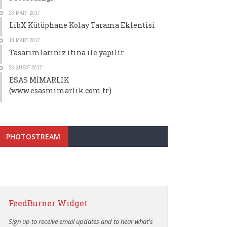
23 MART 2017
LibX Kütüphane Kolay Tarama Eklentisi
18 MART 2017
Tasarımlarınız itina ile yapılır
26 ŞUBAT 2017
ESAS MİMARLIK
(www.esasmimarlik.com.tr)
PHOTOSTREAM
FeedBurner Widget
Sign up to receive email updates and to hear what's