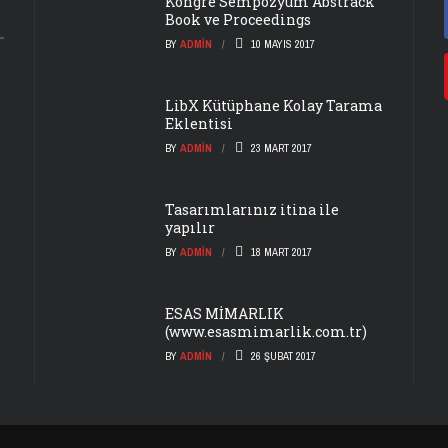
Kongre Sempozyum Abstrack
Book ve Proceedings
BY
ADMIN
10 MAYIS 2017
LibX Kütüphane Kolay Tarama
Eklentisi
BY
ADMIN
23 MART 2017
Tasarımlarınız itina ile
yapılır
BY
ADMIN
18 MART 2017
ESAS MİMARLIK
(www.esasmimarlik.com.tr)
BY
ADMIN
26 ŞUBAT 2017